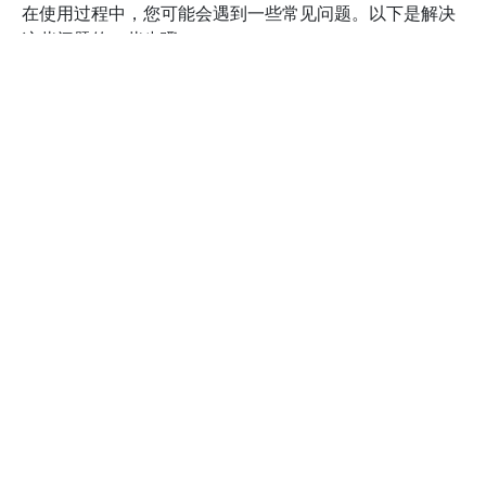
在使用过程中，您可能会遇到一些常见问题。以下是解决
这些问题的一些步骤：
确保您的网络连接正常。
检查蜜蜂VPN的服务器状态，选择一个负载较低的服
务器。
如果遇到连接失败，尝试重新启动应用程序。
查看官方帮助文档，获取更多故障排除信息。
最后，蜜蜂加速器电脑版还提供了多种服务器选项，用户
可以根据自己的需求选择最合适的服务器位置。这让您在
访问特定国家或地区的网站时，能够获得更快的连接速
度。
综合来看，蜜蜂加速器电脑版以其简单易用的界面、出色
的连接速度和强大的安全性，成为了许多用户的理想选
择。无论是日常上网还是进行高带宽活动，蜜蜂VPN加速
器都能为您提供满意的体验。
如何解决蜜蜂加速器电脑版常见问