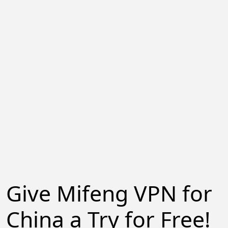
Give Mifeng VPN for
China a Try for Free!