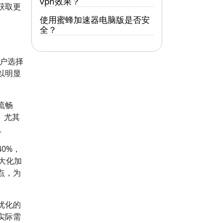
vpn效果？
获取更
使用蜜蜂加速器电脑版是否安
全？
户选择
以明显
流畅
。尤其
。
0%，
最大化加
点，为
优化的
实际需