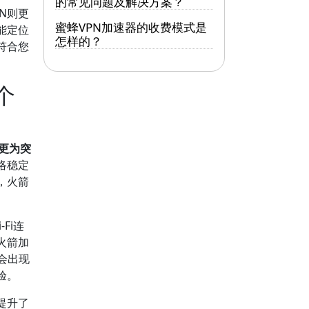
的常见问题及解决方案？
N则更
蜜蜂VPN加速器的收费模式是
能定位
怎样的？
符合您
个
更为突
络稳定
，火箭
。
Fi连
，火箭加
会出现
验。
提升了